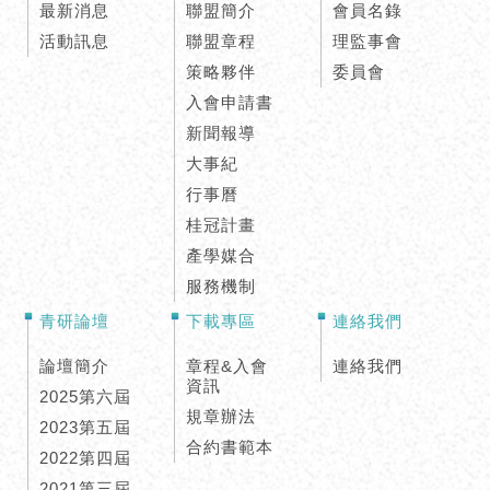
最新消息
聯盟簡介
會員名錄
活動訊息
聯盟章程
理監事會
策略夥伴
委員會
入會申請書
新聞報導
大事紀
行事曆
桂冠計畫
產學媒合
服務機制
青研論壇
下載專區
連絡我們
論壇簡介
章程&入會
連絡我們
資訊
2025第六屆
規章辦法
2023第五屆
合約書範本
2022第四屆
2021第三屆