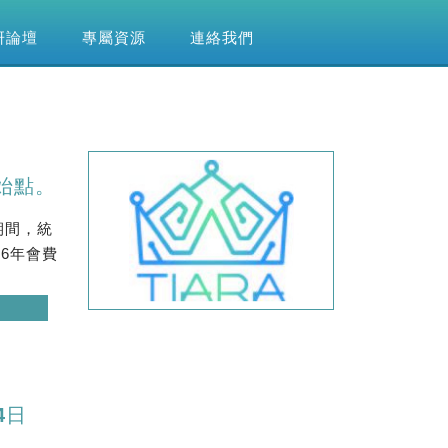
研論壇
專屬資源
連絡我們
始點。
期間，統
06年會費
4日