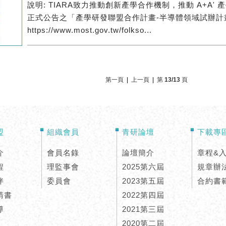
說明: TIARA致力推動創新產學合作機制，推動 A+A'
正式公告之「產學研發聯盟合作計畫-半導體領域試辦計畫
https://www.most.gov.tw/folkso...
第一頁
|
上一頁
|
第 13/13 頁
盟
組織會員
青研論壇
下載專
介
會員名錄
論壇簡介
章程&
程
理監事會
2025第六屆
規章辦
伴
委員會
2023第五屆
合約書
請書
2022第四屆
導
2021第三屆
2020第二屆