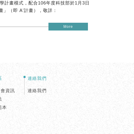
 產學計畫模式，配合106年度科技部於1月3日
」（即 A'計畫），敬詳：
More
區
連絡我們
入會資訊
連絡我們
法
範本