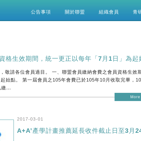
公告事項
關於聯盟
組織會員
青
資格生效期間，統一更正以每年「7月1日」為起
，敬請各位會員過目。 一、聯盟會員繳納會費之會員資格生效
起始點。 第一屆會員之105年會費已於105年10月收取完畢，1
...
More
2017-03-01
A+A’產學計畫推薦延長收件截止日至3月2